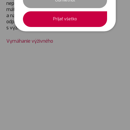
Odmietnuť
nepravidelne a nie v stanovenej výške. Neviete, čo
máte v takom prípade robiť? Kam sa môžete obrátiť
a na čo všetko máte nárok? Pripravili sme pre Vás
Prijať všetko
odpovede na najzákladnejšie otázky súvisiace
s výživným, ktoré nájdete nižšie.
Vymáhanie výživného
Sledujte nás: