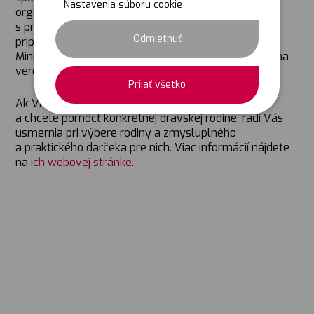
Nastavenia súboru cookie
organizácie v rámci kampane Family a súhlasili aj
s prizvaním k vzdelávacím aktivitám, ktoré Nadácia
Odmietnuť
pripravuje v rámci schváleného projektu na
Ministerstve vnútra v operačnom programe Efektívna
verejná správa.
Prijať všetko
Ak Vás činnosť občianskeho združenia presvedčila
a chcete pomôcť konkrétnej oravskej rodine, radi Vás
usmernia pri výbere rodiny a zmysluplného
a praktického darčeka pre nich. Viac informácií nájdete
na
ich webovej stránke
.