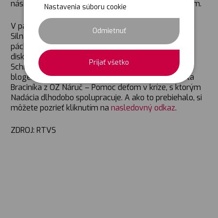
násilného správania voči vlastným partnerom, deťom.
Nastavenia súboru cookie
V panelovej diskusii, ktorú odvysielala RTVS v relácii
Odmietnuť
Silná zostava, účastníci diskutovali práve o násilí
páchanom na deťoch a či ho dokážeme zastaviť. Na
diskusii sme mohli vidieť herečku Lujzu Garajovú
Prijať všetko
Schramekovú, sociologičku Sylviu Porubänovú,
blogerku Ľudmilu Kolesárovú a psychológa Róberta
Braciníka z OZ Náruč – Pomoc deťom v kríze, s ktorým
Nadácia dlhodobo spolupracuje. A ako to prebiehalo, si
môžete pozrieť kliknutím na
nasledovný odkaz
.
ZDROJ: RTVS