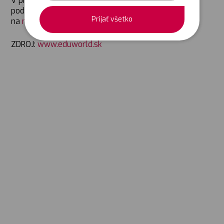
V prípade, že sa chcete o tejto téme dozvedieť viac,
podrobnejšie informácie sa dozviete kliknutím
Prijať všetko
na
nasledovný odkaz
.
ZDROJ:
www.eduworld.sk
Sledujte nás:
© COPYRIGHT 2022,
OWLISS.CZ