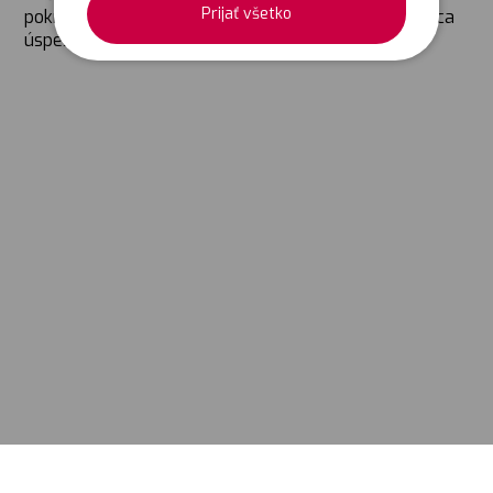
Prijať všetko
pokračujú. Veríme, že v roku 2022 sa naša spolupráca
úspešne rozšíri aj v tomto kraji.
Sledujte nás:
© COPYRIGHT 2022,
OWLISS.CZ