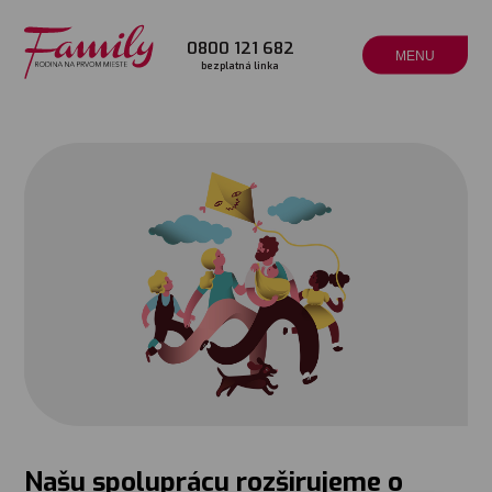
0800 121 682
MENU
bezplatná linka
Našu spoluprácu rozširujeme o