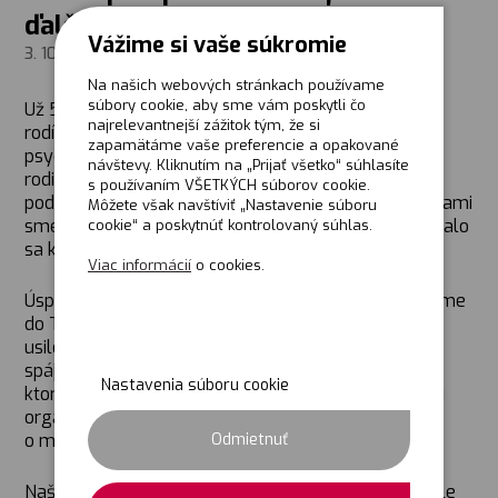
ďalší kraj!
Vážime si vaše súkromie
3. 10. 2021
Na našich webových stránkach používame
súbory cookie, aby sme vám poskytli čo
Už 5 rokov sa v Žilinskom kraji snažíme znížiť počet
najrelevantnejší zážitok tým, že si
rodín v kríze doplnením a skvalitnením sociálnych,
zapamätáme vaše preferencie a opakované
psychologických a právnych služieb pre ohrozené
návštevy. Kliknutím na „Prijať všetko“ súhlasíte
rodiny prepojením neziskových organizácií, ktoré
s používaním VŠETKÝCH súborov cookie.
podporujeme. Aj vďaka našej spolupráci s organizáciami
Môžete však navštíviť „Nastavenie súboru
sme od vzniku projektu podporili mnoho rodín a dostalo
cookie“ a poskytnúť kontrolovaný súhlas.
sa k nim viac pomoci.
Viac informácií
o cookies.
Úspech projektu priniesol, že našu ”Family” rozširujeme
do Trenčianskeho kraja. Niekoľko mesiacov sme
usilovne vyhľadávali kontakty na organizácie, ktoré
spája rovnaké poslanie – pomáhať rodinám s deťmi,
Nastavenia súboru cookie
ktoré čelia nepriazni osudu. S niektorými zástupcami
organizácií a úradov sme sa stretli a rozprávali sa
Odmietnuť
o možnej spolupráci.
Naša práca a stretnutia na rozšírení projektu neustále