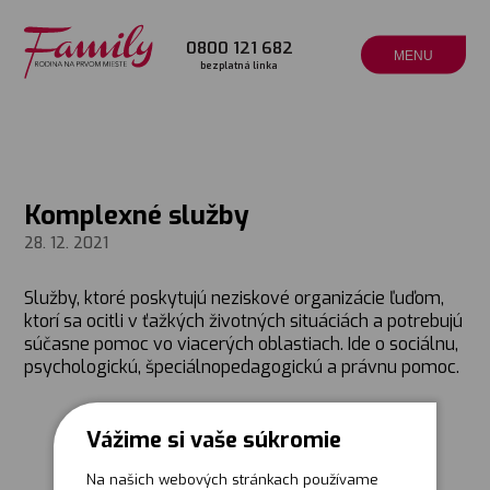
0800 121 682
MENU
bezplatná linka
Komplexné služby
28. 12. 2021
Služby, ktoré poskytujú neziskové organizácie ľuďom,
ktorí sa ocitli v ťažkých životných situáciách a potrebujú
súčasne pomoc vo viacerých oblastiach. Ide o sociálnu,
psychologickú, špeciálnopedagogickú a právnu pomoc.
Vážime si vaše súkromie
Na našich webových stránkach používame