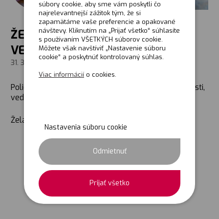
súbory cookie, aby sme vám poskytli čo
najrelevantnejší zážitok tým, že si
zapamätáme vaše preferencie a opakované
návštevy. Kliknutím na „Prijať všetko“ súhlasíte
ŽELÁME VÁM KRÁSNE PREŽITIE
s používaním VŠETKÝCH súborov cookie.
VEĽKONOČNÝCH SVIATKOV
Môžete však navštíviť „Nastavenie súboru
cookie“ a poskytnúť kontrolovaný súhlas.
31. 3. 2021
Viac informácií
o cookies.
Polievame vás vedrom plným zdravia, vedrom radosti,
vedrom šťastia a vedrom pohody.
Želáme vám krásne prežitie Veľkonočných sviatkov.
Nastavenia súboru cookie
Odmietnuť
Prijať všetko