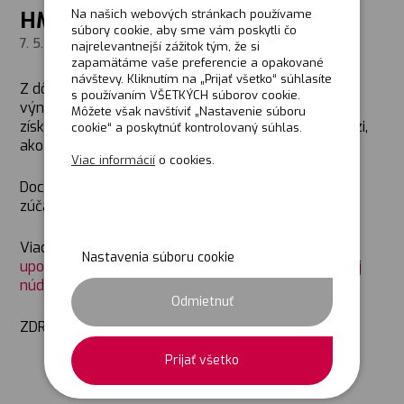
Na našich webových stránkach používame
HMOTNEJ NÚDZI
súbory cookie, aby sme vám poskytli čo
7. 5. 2021
najrelevantnejší zážitok tým, že si
zapamätáme vaše preferencie a opakované
návštevy. Kliknutím na „Prijať všetko“ súhlasíte
Z dôvodu pandemických opatrení vláda ustanovila
s používaním VŠETKÝCH súborov cookie.
výnimku z povinnosti zúčastnenia sa na činnosti pre
Môžete však navštíviť „Nastavenie súboru
získanie nároku na plnú výšku dávky v hmotnej núdzi,
cookie“ a poskytnúť kontrolovaný súhlas.
ako aj aktivačný príspevok.
Viac informácií
o cookies.
Dochádza však k zmenám výnimiek a povinnosti
zúčastňovať sa na činnosti. K akým zmenám dôjde?
Viac sa o zmenách dozviete v článku:
Úrad práce
Nastavenia súboru cookie
upozorňuje na zmeny pri poberaní pomoci v hmotnej
núdzi
.
Odmietnuť
ZDROJ:
aktuality.sk
Prijať všetko